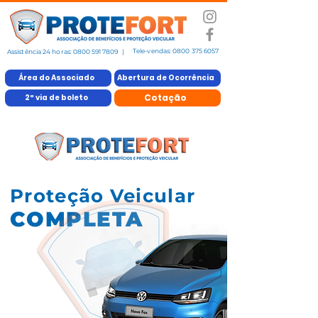
Tele-vendas:
0800 375 6057
Assistência 24 horas:
0800 591 7809
|
Área do Associado
Abertura de Ocorrência
Cotação
2ª via de boleto
Proteção Veicular
COMPLETA